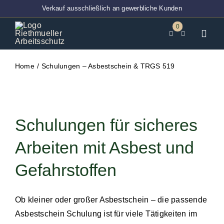
Zum
Verkauf ausschließlich an gewerbliche Kunden
Inhalt
0
springen
Toggl
Navig
Home
Home
Schulungen – Asbestschein & TRGS 519
BT-Ver
Techni
Schulungen für sicheres
Entsor
Arbeiten mit Asbest und
Abdec
Gefahrstoffen
Klebeb
PSA
Ob kleiner oder großer Asbestschein – die passende
Arbeits
Asbestschein Schulung ist für viele Tätigkeiten im