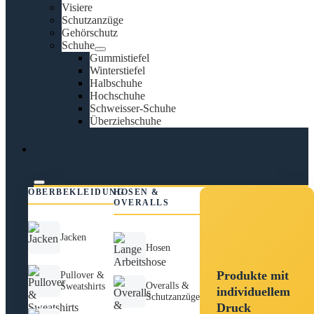
Visiere
Schutzanzüge
Gehörschutz
Schuhe
Gummistiefel
Winterstiefel
Halbschuhe
Hochschuhe
Schweisser-Schuhe
Überziehschuhe
Arbeitsbekleidung
OBERBEKLEIDUNG
HOSEN &
OVERALLS
Jacken
Hosen
Produkte mit
Pullover &
Overalls &
Sweatshirts
individuellem
Schutzanzüge
Druck