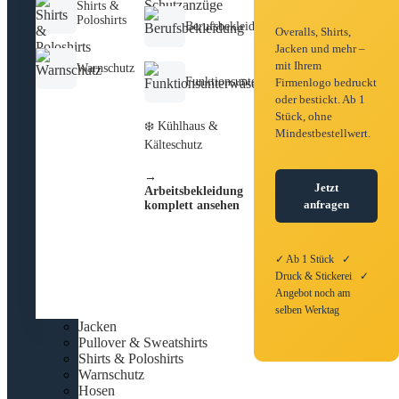
Shirts &
Poloshirts
Berufsbekleidung
Overalls, Shirts,
Jacken und mehr –
mit Ihrem
Warnschutz
Funktionsunterwäsche
Firmenlogo bedruckt
oder bestickt. Ab 1
Stück, ohne
❄️ Kühlhaus &
Mindestbestellwert.
Kälteschutz
→
Jetzt
Arbeitsbekleidung
anfragen
komplett ansehen
✓ Ab 1 Stück ✓
Druck & Stickerei ✓
Angebot noch am
selben Werktag
Jacken
Pullover & Sweatshirts
Shirts & Poloshirts
Warnschutz
Hosen