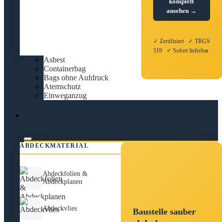
komplett
ansehen →
✓ Zertifiziert ✓ TRGS
519 ✓ Sofort lieferbar
Asbest
Containerbag
Bags ohne Aufdruck
Atemschutz
Einweganzug
Abdecken
ABDECKMATERIAL
Abdeckfolien &
Abdeckplanen
Abdeckvlies
Baustelle sauber