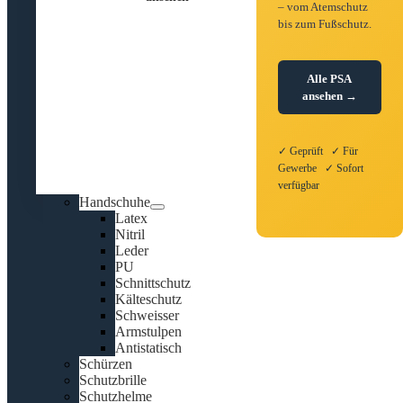
– vom Atemschutz
bis zum Fußschutz.
Alle PSA
ansehen →
✓ Geprüft ✓ Für
Gewerbe ✓ Sofort
verfügbar
Handschuhe
Latex
Nitril
Leder
PU
Schnittschutz
Kälteschutz
Schweisser
Armstulpen
Antistatisch
Schürzen
Schutzbrille
Schutzhelme