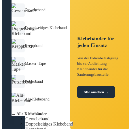
Gewebeband
Doppelseitiges Klebeband
Klebebänder für
jeden Einsatz
Kreppband
Von der Folienbefestigung
Masker-Tape
bis zur Abdichtung –
Klebebänder für die
Sanierungsbaustelle.
Putzerband
Alle ansehen →
Alu-Klebeband
→ Alle Klebebänder
Gewebeband
Doppelseitiges Klebeband