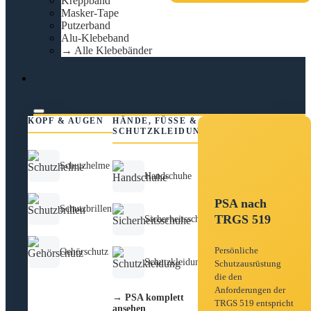
Kreppband
Masker-Tape
Putzerband
Alu-Klebeband
→ Alle Klebebänder
PSA
KOPF & AUGEN
HÄNDE, FÜSSE &
SCHUTZKLEIDUNG
Schutzhelme
Handschuhe
PSA nach
Schutzbrillen
TRGS 519
Sicherheitsschuhe
Persönliche
Gehörschutz
Schutzkleidung
Schutzausrüstung
die den
Anforderungen der
→ PSA komplett
TRGS 519 entspricht
ansehen