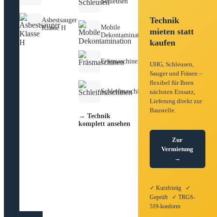
Schleusen
Technik
Asbestsauger
Mobile
Klasse H
mieten statt
Dekontamination
kaufen
Fräsmaschinen
UHG, Schleusen,
Sauger und Fräsen –
flexibel für Ihren
Schleifmaschinen
nächsten Einsatz,
Lieferung direkt zur
Baustelle.
→ Technik
komplett ansehen
Zur
Vermietung
→
✓ Kurzfristig ✓
Geprüft ✓ TRGS-
519-konform