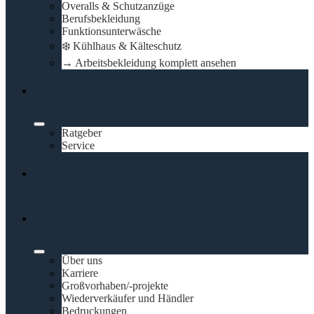
Overalls & Schutzanzüge
Berufsbekleidung
Funktionsunterwäsche
❄️ Kühlhaus & Kälteschutz
→ Arbeitsbekleidung komplett ansehen
Schulungen
Ratgeber
Service
Vermietung
Kontakt
Über uns
Karriere
Großvorhaben/-projekte
Wiederverkäufer und Händler
Bedruckungen