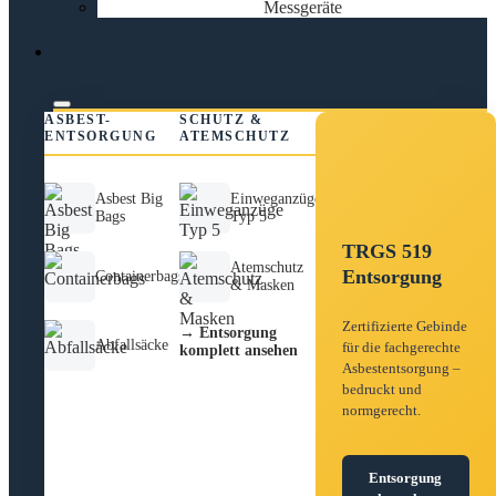
Messgeräte
Entsorgung
ASBEST-
SCHUTZ &
ENTSORGUNG
ATEMSCHUTZ
Asbest Big
Einweganzüge
Bags
Typ 5
TRGS 519
Atemschutz
Entsorgung
Containerbags
& Masken
Zertifizierte Gebinde
→ Entsorgung
Abfallsäcke
für die fachgerechte
komplett ansehen
Asbestentsorgung –
bedruckt und
normgerecht.
Entsorgung