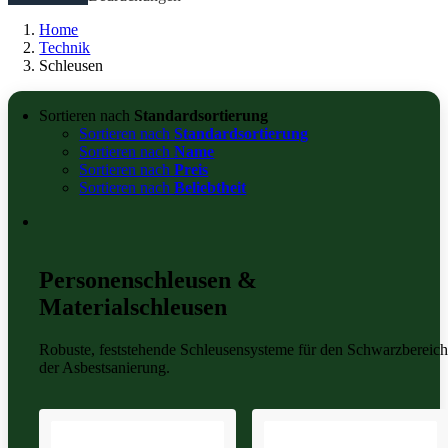
Home
Technik
Schleusen
Sortieren nach
Standardsortierung
Sortieren nach
Standardsortierung
Sortieren nach
Name
Sortieren nach
Preis
Sortieren nach
Beliebtheit
Personenschleusen &
Materialschleusen
Robuste, feststehende Schleusensysteme für den Schwarzbereic
der Asbestsanierung.