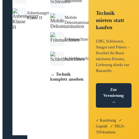
Schleusen
Technik
Asbestsauger
Mobile
Klasse H
mieten statt
Dekontamination
kaufen
Fräsmaschinen
UHG, Schleusen,
Sauger und Fräsen –
flexibel für Ihren
Schleifmaschinen
nächsten Einsatz,
Lieferung direkt zur
Baustelle.
→ Technik
komplett ansehen
Zur
Vermietung
→
✓ Kurzfristig ✓
Geprüft ✓ TRGS-
519-konform