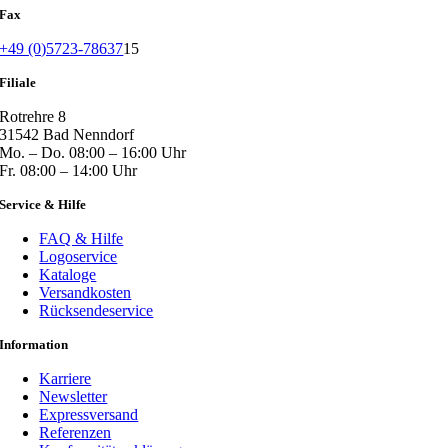
Fax
+49 (0)5723-78637
15
Filiale
Rotrehre 8
31542 Bad Nenndorf
Mo. – Do. 08:00 – 16:00 Uhr
Fr. 08:00 – 14:00 Uhr
Service & Hilfe
FAQ & Hilfe
Logoservice
Kataloge
Versandkosten
Rücksendeservice
Information
Karriere
Newsletter
Expressversand
Referenzen