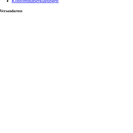
Konformitätserklärungen
Versandarten