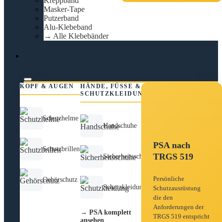
Kreppband
Masker-Tape
Putzerband
Alu-Klebeband
→ Alle Klebebänder
PSA
KOPF & AUGEN
HÄNDE, FÜSSE &
SCHUTZKLEIDUNG
Schutzhelme
Handschuhe
PSA nach
Schutzbrillen
TRGS 519
Sicherheitsschuhe
Persönliche
Gehörschutz
Schutzkleidung
Schutzausrüstung
die den
Anforderungen der
→ PSA komplett
TRGS 519 entspricht
ansehen