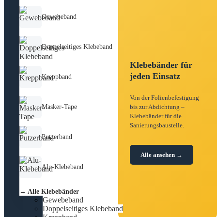
Gewebeband
Doppelseitiges Klebeband
Klebebänder für
jeden Einsatz
Kreppband
Von der Folienbefestigung
Masker-Tape
bis zur Abdichtung –
Klebebänder für die
Sanierungsbaustelle.
Putzerband
Alle ansehen →
Alu-Klebeband
→ Alle Klebebänder
Gewebeband
Doppelseitiges Klebeband