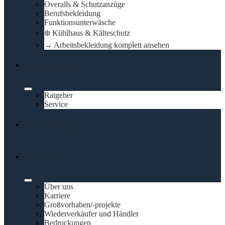
Overalls & Schutzanzüge
Berufsbekleidung
Funktionsunterwäsche
❄️ Kühlhaus & Kälteschutz
→ Arbeitsbekleidung komplett ansehen
Schulungen
Ratgeber
Service
Vermietung
Kontakt
Über uns
Karriere
Großvorhaben/-projekte
Wiederverkäufer und Händler
Bedruckungen