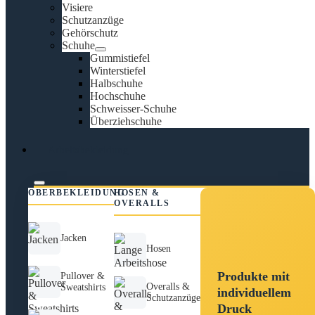
Visiere
Schutzanzüge
Gehörschutz
Schuhe
Gummistiefel
Winterstiefel
Halbschuhe
Hochschuhe
Schweisser-Schuhe
Überziehschuhe
Arbeitsbekleidung
OBERBEKLEIDUNG
HOSEN &
OVERALLS
Jacken
Hosen
Produkte mit
Pullover &
Overalls &
Sweatshirts
individuellem
Schutzanzüge
Druck