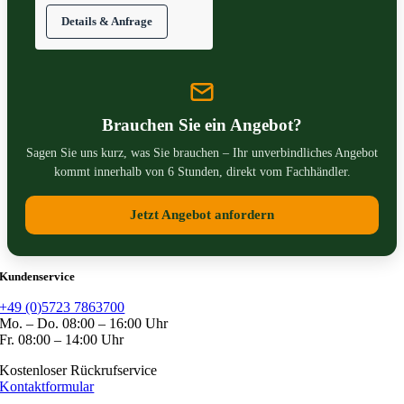
Brauchen Sie ein Angebot?
Sagen Sie uns kurz, was Sie brauchen – Ihr unverbindliches Angebot
kommt innerhalb von 6 Stunden, direkt vom Fachhändler.
Jetzt Angebot anfordern
Kundenservice
+49 (0)5723 7863700
Mo. – Do. 08:00 – 16:00 Uhr
Fr. 08:00 – 14:00 Uhr
Kostenloser Rückrufservice
Kontaktformular