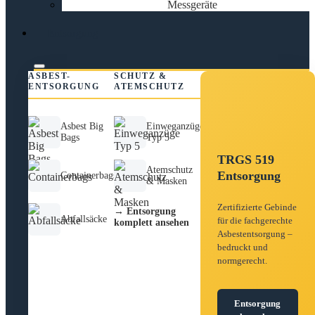
Messgeräte
Entsorgung
ASBEST-
SCHUTZ &
ENTSORGUNG
ATEMSCHUTZ
Asbest Big
Einweganzüge
Bags
Typ 5
TRGS 519
Atemschutz
Entsorgung
Containerbags
& Masken
Zertifizierte Gebinde
→ Entsorgung
Abfallsäcke
für die fachgerechte
komplett ansehen
Asbestentsorgung –
bedruckt und
normgerecht.
Entsorgung