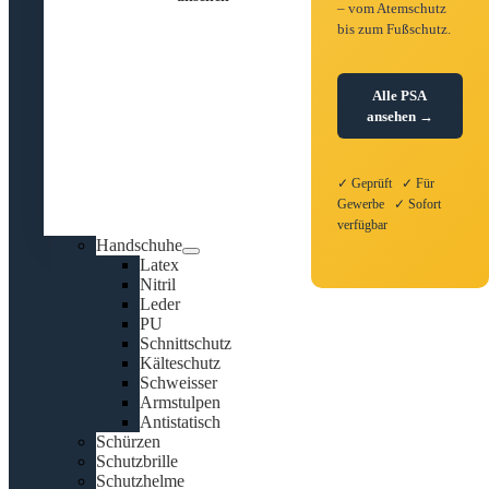
– vom Atemschutz
bis zum Fußschutz.
Alle PSA
ansehen →
✓ Geprüft ✓ Für
Gewerbe ✓ Sofort
verfügbar
Handschuhe
Latex
Nitril
Leder
PU
Schnittschutz
Kälteschutz
Schweisser
Armstulpen
Antistatisch
Schürzen
Schutzbrille
Schutzhelme