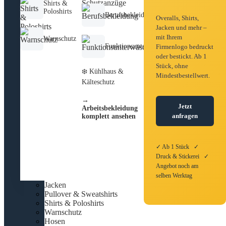
Shirts &
Poloshirts
Berufsbekleidung
Overalls, Shirts,
Jacken und mehr –
mit Ihrem
Warnschutz
Funktionsunterwäsche
Firmenlogo bedruckt
oder bestickt. Ab 1
Stück, ohne
❄️ Kühlhaus &
Mindestbestellwert.
Kälteschutz
→
Jetzt
Arbeitsbekleidung
anfragen
komplett ansehen
✓ Ab 1 Stück ✓
Druck & Stickerei ✓
Angebot noch am
selben Werktag
Jacken
Pullover & Sweatshirts
Shirts & Poloshirts
Warnschutz
Hosen