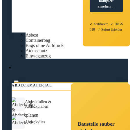
komplett
ansehen →
✓ Zertifiziert ✓ TRGS
519 ✓ Sofort lieferbar
Asbest
Containerbag
Bags ohne Aufdruck
Atemschutz
Einweganzug
Abdecken
ABDECKMATERIAL
Abdeckfolien &
Abdeckplanen
Abdeckvlies
Baustelle sauber