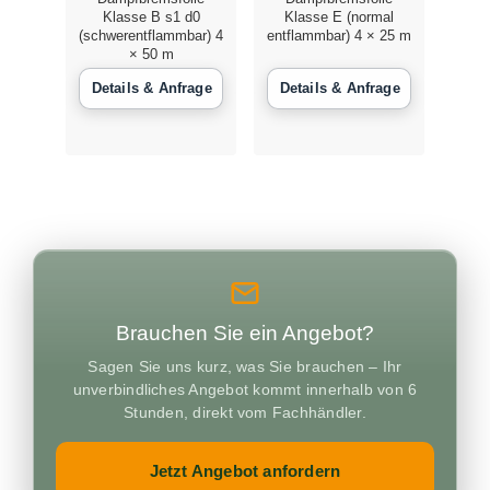
Klasse B s1 d0
Klasse E (normal
Schulu
(schwerentflammbar) 4
entflammbar) 4 × 25 m
× 50 m
Vermie
Kontak
Brauchen Sie ein Angebot?
Sagen Sie uns kurz, was Sie brauchen – Ihr
unverbindliches Angebot kommt innerhalb von 6
Stunden, direkt vom Fachhändler.
Jetzt Angebot anfordern