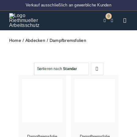
Zum
Verkauf ausschließlich an gewerbliche Kunden
Inhalt
0
springen
Toggl
Navig
Home
Home
Abdecken
Dampfbremsfolien
BT-Ver
Techni
Sortieren nach
Standardsortierung
Entsor
Abdec
Klebeb
PSA
Arbeits
Dampfbremsfolie
Dampfbremsfolie