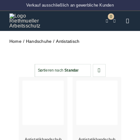
Zum
Verkauf ausschließlich an gewerbliche Kunden
Inhalt
0
springen
Toggl
Navig
Home
Home
Handschuhe
Antistatisch
BT-Ver
Techni
Sortieren nach
Standardsortierung
Entsor
Abdec
Klebeb
PSA
Arbeits
Antistatikhandschuh
Antistatikhandschuh