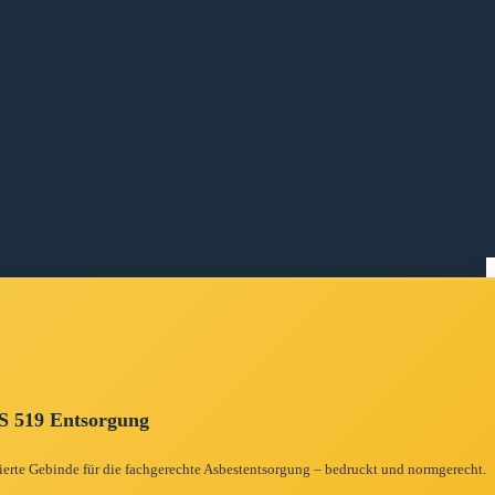
 519 Entsorgung
zierte Gebinde für die fachgerechte Asbestentsorgung – bedruckt und normgerecht.