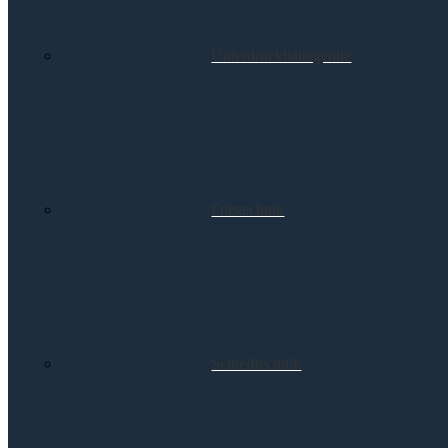
Unterdruckhaltegeräte
Frästechnik
Schleiftechnik