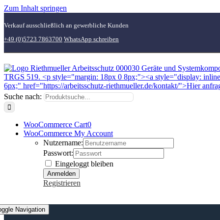
Zum Inhalt springen
Verkauf ausschließlich an gewerbliche Kunden
+49 (0)5723 7863700
WhatsApp schreiben
Suche nach:
WooCommerce Cart
0
WooCommerce My Account
Nutzername:
Passwort:
Eingeloggt bleiben
Registrieren
oggle Navigation