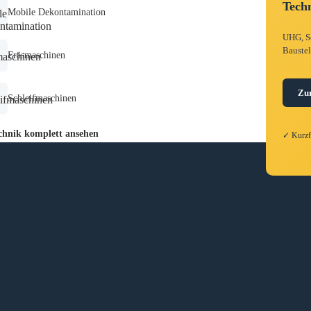
Techn
Mobile Dekontamination
UHG, Sc
Baustel
Fräsmaschinen
Zu
Schleifmaschinen
hnik komplett ansehen
✓ Kurz