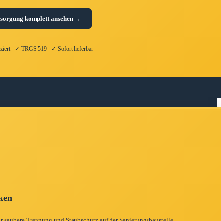
tsorgung komplett ansehen →
fiziert ✓ TRGS 519 ✓ Sofort lieferbar
cken
r saubere Trennung und Staubschutz auf der Sanierungsbaustelle.