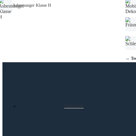
Asbestsauger Klasse H
→ Tec
Schleusen