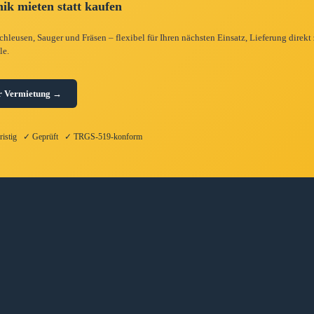
ik mieten statt kaufen
hleusen, Sauger und Fräsen – flexibel für Ihren nächsten Einsatz, Lieferung direkt
le.
r Vermietung →
fristig ✓ Geprüft ✓ TRGS-519-konform