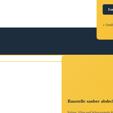
En
✓ Zerti
Baustelle sauber abde
Folien, Vlies und Schutzwände fü