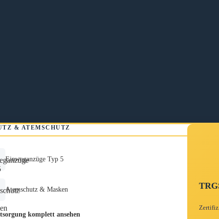
UTZ & ATEMSCHUTZ
Einweganzüge Typ 5
TRGS
Atemschutz & Masken
Zertifi
sorgung komplett ansehen