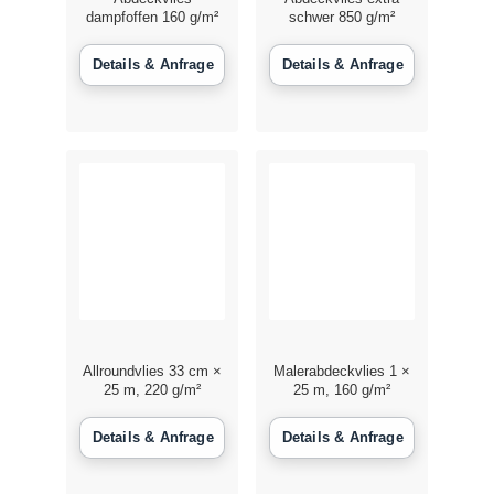
dampfoffen 160 g/m²
schwer 850 g/m²
Schulu
Vermie
Kontak
Allroundvlies 33 cm ×
Malerabdeckvlies 1 ×
25 m, 220 g/m²
25 m, 160 g/m²