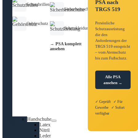
PSA nach
Schutzbrillen
TRGS 519
Sicherheitsschuhe
Persönliche
Gehörschutz
Schutzkleidung
Schutzausrüstung
die den
Anforderungen der
→ PSA komplett
TRGS 519 entspricht
ansehen
– vom Atemschutz
bis zum Fußschutz.
Alle PSA
ansehen →
✓ Geprüft ✓ Für
Gewerbe ✓ Sofort
verfügbar
Handschuhe
Latex
Nitril
Leder