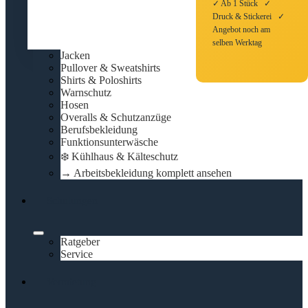
✓ Ab 1 Stück ✓
Druck & Stickerei ✓
Angebot noch am
selben Werktag
Jacken
Pullover & Sweatshirts
Shirts & Poloshirts
Warnschutz
Hosen
Overalls & Schutzanzüge
Berufsbekleidung
Funktionsunterwäsche
❄️ Kühlhaus & Kälteschutz
→ Arbeitsbekleidung komplett ansehen
Schulungen
Ratgeber
Service
Vermietung