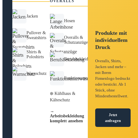
OVERALLS
Jacken
Hosen
Produkte mit
Pullover &
Overalls &
Sweatshirts
individuellem
Schutzanzüge
Druck
Shirts &
Poloshirts
Berufsbekleidung
Overalls, Shirts,
Jacken und mehr –
mit Ihrem
Warnschutz
Funktionsunterwäsche
Firmenlogo bedruckt
oder bestickt. Ab 1
Stück, ohne
❄️ Kühlhaus &
Mindestbestellwert.
Kälteschutz
→
Jetzt
Arbeitsbekleidung
anfragen
komplett ansehen