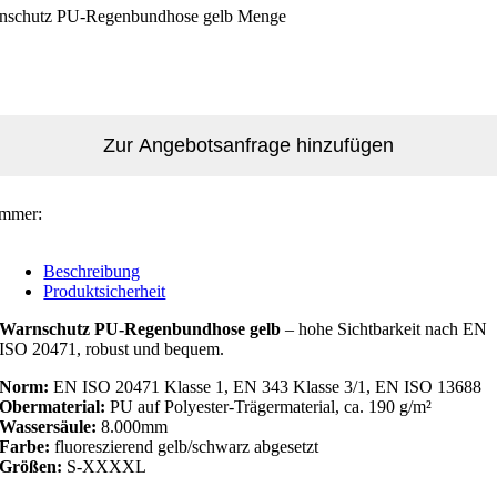
nschutz PU-Regenbundhose gelb Menge
Zur Angebotsanfrage hinzufügen
ummer:
Beschreibung
Produktsicherheit
Warnschutz PU-Regenbundhose gelb
– hohe Sichtbarkeit nach EN
ISO 20471, robust und bequem.
Norm:
EN ISO 20471 Klasse 1, EN 343 Klasse 3/1, EN ISO 13688
Obermaterial:
PU auf Polyester-Trägermaterial, ca. 190 g/m²
Wassersäule:
8.000mm
Farbe:
fluoreszierend gelb/schwarz abgesetzt
Größen:
S-XXXXL