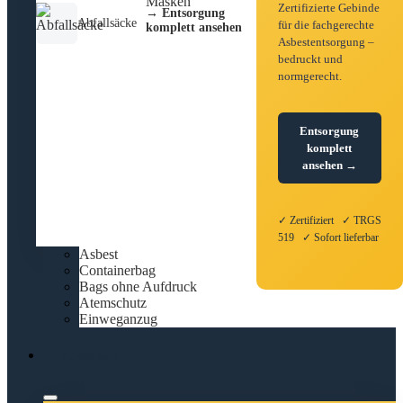
Zertifizierte Gebinde
→ Entsorgung
Abfallsäcke
für die fachgerechte
komplett ansehen
Asbestentsorgung –
bedruckt und
normgerecht.
Entsorgung
komplett
ansehen →
✓ Zertifiziert ✓ TRGS
519 ✓ Sofort lieferbar
Asbest
Containerbag
Bags ohne Aufdruck
Atemschutz
Einweganzug
Abdecken