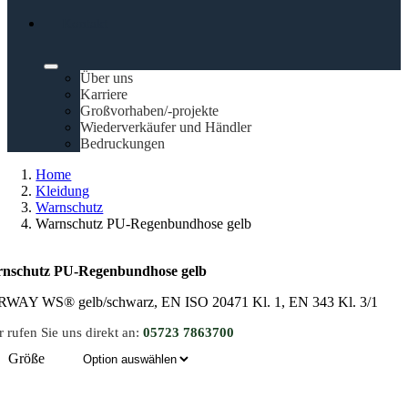
Kontakt
Über uns
Karriere
Großvorhaben/-projekte
Wiederverkäufer und Händler
Bedruckungen
Home
Kleidung
Warnschutz
Warnschutz PU-Regenbundhose gelb
nschutz PU-Regenbundhose gelb
WAY WS® gelb/schwarz, EN ISO 20471 Kl. 1, EN 343 Kl. 3/1
 rufen Sie uns direkt an:
05723 7863700
Größe