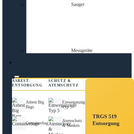
Sauger
Messgeräte
Entsorgung
ASBEST-
SCHUTZ &
ENTSORGUNG
ATEMSCHUTZ
Asbest Big
Einweganzüge
Bags
Typ 5
TRGS 519
Atemschutz
Entsorgung
Containerbags
& Masken