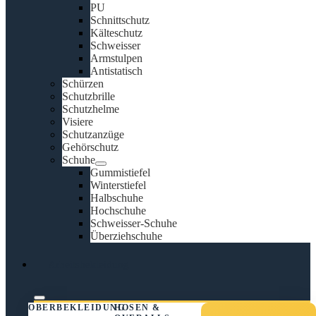
PU
Schnittschutz
Kälteschutz
Schweisser
Armstulpen
Antistatisch
Schürzen
Schutzbrille
Schutzhelme
Visiere
Schutzanzüge
Gehörschutz
Schuhe
Gummistiefel
Winterstiefel
Halbschuhe
Hochschuhe
Schweisser-Schuhe
Überziehschuhe
Arbeitsbekleidung
OBERBEKLEIDUNG
HOSEN &