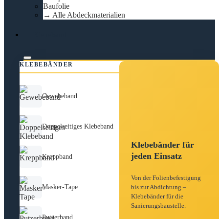
Baufolie
→ Alle Abdeckmaterialien
Klebeband
KLEBEBÄNDER
Gewebeband
Doppelseitiges Klebeband
Klebebänder für
jeden Einsatz
Kreppband
Von der Folienbefestigung
Masker-Tape
bis zur Abdichtung –
Klebebänder für die
Sanierungsbaustelle.
Putzerband