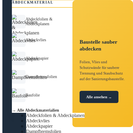
ABDECKMATERIAL
Abdeckfolien &
Abdeckplanen
Abdeckvlies
Baustelle sauber
abdecken
Abdeckpapier
Folien, Vlies und
Schutzwände für saubere
Trennung und Staubschutz
Dampfbremsfolien
auf der Sanierungsbaustelle.
Baufolie
Alle ansehen →
→ Alle Abdeckmaterialien
Abdeckfolien & Abdeckplanen
Abdeckvlies
Abdeckpapier
Dampfbremsfolien