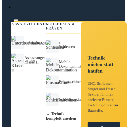
Technik
ABSAUGTECHNIK
SCHLEUSEN &
FRÄSEN
Unterdruckhaltegeräte
Schleusen
Technik
Asbestsauger
Mobile
Klasse H
mieten statt
Dekontamination
kaufen
Fräsmaschinen
UHG, Schleusen,
Sauger und Fräsen –
flexibel für Ihren
Schleifmaschinen
nächsten Einsatz,
Lieferung direkt zur
Baustelle.
→ Technik
komplett ansehen