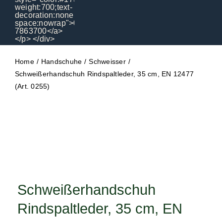
Entsor
Abdec
Klebeb
Home
Handschuhe
Schweisser
Schweißerhandschuh Rindspaltleder, 35 cm, EN 12477
PSA
(Art. 0255)
Arbeits
Schulu
Vermie
Kontak
Schweißerhandschuh
Rindspaltleder, 35 cm, EN