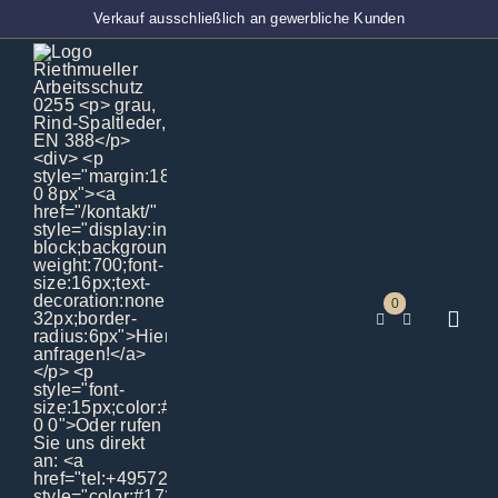
Zum
Verkauf ausschließlich an gewerbliche Kunden
Inhalt
springen
0
Toggl
Navig
Home
BT-Ver
Techni