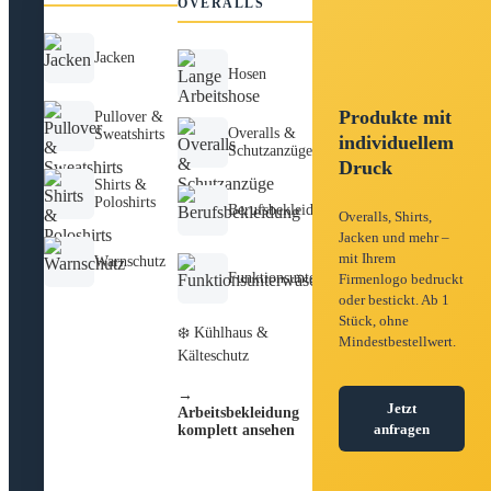
OVERALLS
Jacken
Hosen
Produkte mit
Pullover &
Overalls &
Sweatshirts
individuellem
Schutzanzüge
Druck
Shirts &
Poloshirts
Berufsbekleidung
Overalls, Shirts,
Jacken und mehr –
mit Ihrem
Warnschutz
Funktionsunterwäsche
Firmenlogo bedruckt
oder bestickt. Ab 1
Stück, ohne
❄️ Kühlhaus &
Mindestbestellwert.
Kälteschutz
→
Jetzt
Arbeitsbekleidung
anfragen
komplett ansehen