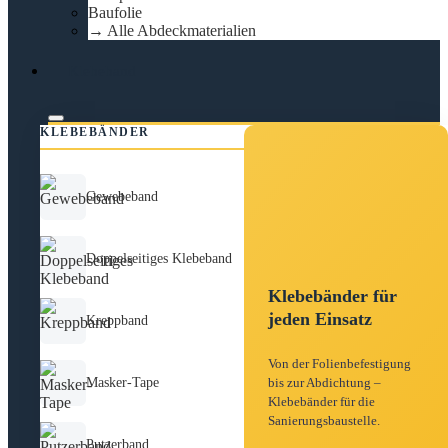
Baufolie
→ Alle Abdeckmaterialien
Klebeband
KLEBEBÄNDER
Gewebeband
Doppelseitiges Klebeband
Klebebänder für
jeden Einsatz
Kreppband
Von der Folienbefestigung
Masker-Tape
bis zur Abdichtung –
Klebebänder für die
Sanierungsbaustelle.
Putzerband