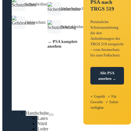
PSA nach
Schutzbrillen
TRGS 519
Sicherheitsschuhe
Persönliche
Gehörschutz
Schutzkleidung
Schutzausrüstung
die den
Anforderungen der
→ PSA komplett
TRGS 519 entspricht
ansehen
– vom Atemschutz
bis zum Fußschutz.
Alle PSA
ansehen →
✓ Geprüft ✓ Für
Gewerbe ✓ Sofort
verfügbar
Handschuhe
Latex
Nitril
Leder