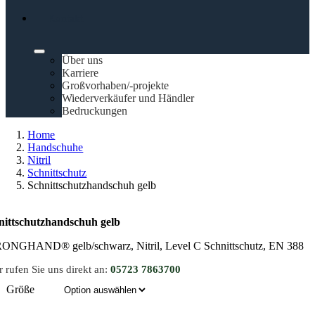
Kontakt
Über uns
Karriere
Großvorhaben/-projekte
Wiederverkäufer und Händler
Bedruckungen
Home
Handschuhe
Nitril
Schnittschutz
Schnittschutzhandschuh gelb
nittschutzhandschuh gelb
ONGHAND® gelb/schwarz, Nitril, Level C Schnittschutz, EN 388
 rufen Sie uns direkt an:
05723 7863700
Größe