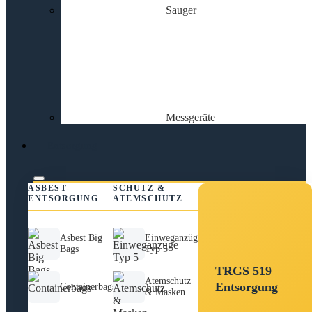
Sauger
Messgeräte
Entsorgung
ASBEST-
SCHUTZ &
ENTSORGUNG
ATEMSCHUTZ
Asbest Big
Einweganzüge
Bags
Typ 5
TRGS 519
Atemschutz
Entsorgung
Containerbags
& Masken