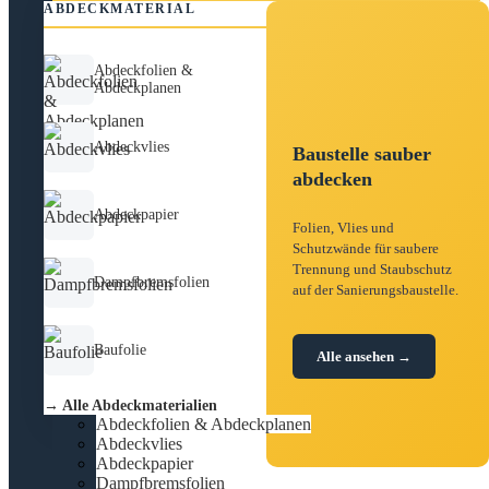
ABDECKMATERIAL
Abdeckfolien &
Abdeckplanen
Abdeckvlies
Baustelle sauber
abdecken
Abdeckpapier
Folien, Vlies und
Schutzwände für saubere
Trennung und Staubschutz
Dampfbremsfolien
auf der Sanierungsbaustelle.
Baufolie
Alle ansehen →
→ Alle Abdeckmaterialien
Abdeckfolien & Abdeckplanen
Abdeckvlies
Abdeckpapier
Dampfbremsfolien