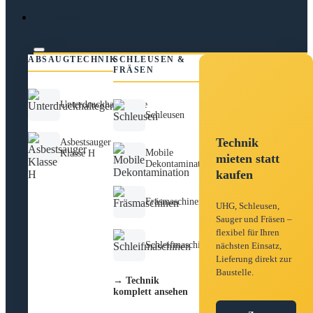
Technik
ABSAUGTECHNIK
SCHLEUSEN &
FRÄSEN
Unterdruckhaltegeräte
Schleusen
Technik
Asbestsauger
Mobile
Klasse H
mieten statt
Dekontamination
kaufen
Fräsmaschinen
UHG, Schleusen,
Sauger und Fräsen –
flexibel für Ihren
Schleifmaschinen
nächsten Einsatz,
Lieferung direkt zur
Baustelle.
→ Technik
komplett ansehen