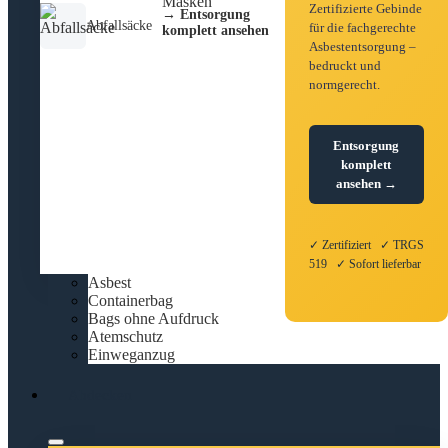
Zertifizierte Gebinde
→ Entsorgung
Abfallsäcke
für die fachgerechte
komplett ansehen
Asbestentsorgung –
bedruckt und
normgerecht.
Entsorgung
komplett
ansehen →
✓ Zertifiziert ✓ TRGS
519 ✓ Sofort lieferbar
Asbest
Containerbag
Bags ohne Aufdruck
Atemschutz
Einweganzug
Abdecken