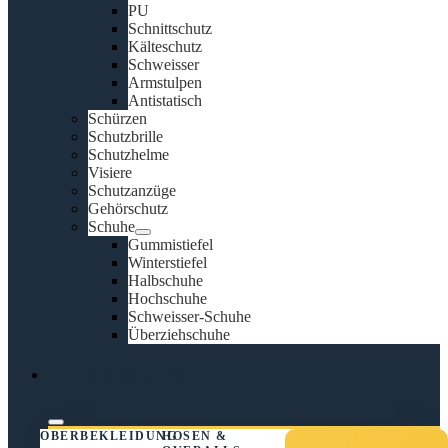
PU
Schnittschutz
Kälteschutz
Schweisser
Armstulpen
Antistatisch
Schürzen
Schutzbrille
Schutzhelme
Visiere
Schutzanzüge
Gehörschutz
Schuhe
Gummistiefel
Winterstiefel
Halbschuhe
Hochschuhe
Schweisser-Schuhe
Überziehschuhe
Arbeitsbekleidung
OBERBEKLEIDUNG
HOSEN &