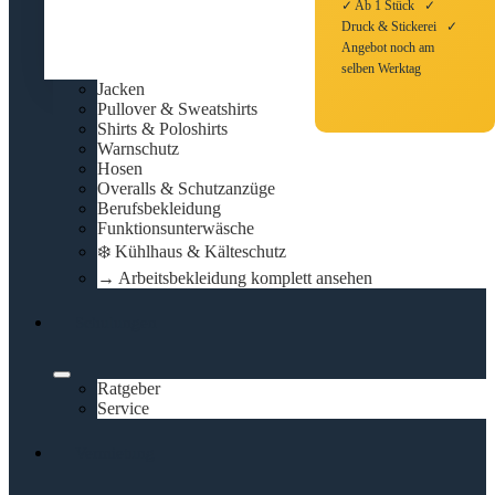
✓ Ab 1 Stück ✓
Druck & Stickerei ✓
Angebot noch am
selben Werktag
Jacken
Pullover & Sweatshirts
Shirts & Poloshirts
Warnschutz
Hosen
Overalls & Schutzanzüge
Berufsbekleidung
Funktionsunterwäsche
❄️ Kühlhaus & Kälteschutz
→ Arbeitsbekleidung komplett ansehen
Schulungen
Ratgeber
Service
Vermietung