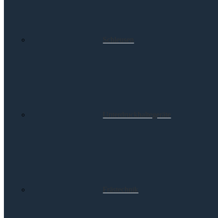
Schleusen
Unterdruckhaltegeräte
Frästechnik