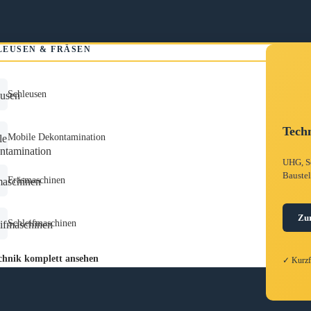
LEUSEN & FRÄSEN
Schleusen
Techn
Mobile Dekontamination
UHG, Sc
Baustel
Fräsmaschinen
Zu
Schleifmaschinen
hnik komplett ansehen
✓ Kurz