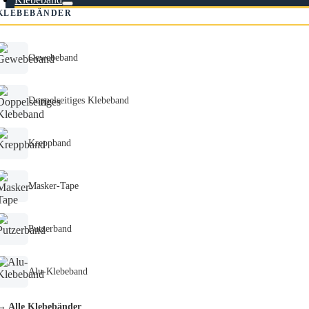
KLEBEBÄNDER
Gewebeband
Doppelseitiges Klebeband
Kreppband
Masker-Tape
Putzerband
Alu-Klebeband
→ Alle Klebebänder