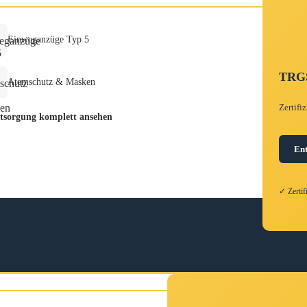
Einweganzüge Typ 5
TRGS
Atemschutz & Masken
Zertifi
sorgung komplett ansehen
En
✓ Zerti