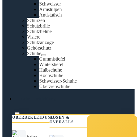
Schweisser
Armstulpen
Antistatisch
Schürzen
Schutzbrille
Schutzhelme
Visiere
Schutzanzüge
Gehörschutz
Schuhe
Gummistiefel
Winterstiefel
Halbschuhe
Hochschuhe
Schweisser-Schuhe
Überziehschuhe
Arbeitsbekleidung
OBERBEKLEIDUNG
HOSEN &
OVERALLS