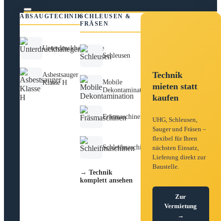
ABSAUGTECHNIK
SCHLEUSEN &
FRÄSEN
Unterdruckhaltegeräte
Schleusen
Technik
Asbestsauger
Mobile
Klasse H
mieten statt
Dekontamination
kaufen
Fräsmaschinen
UHG, Schleusen,
Sauger und Fräsen –
flexibel für Ihren
Schleifmaschinen
nächsten Einsatz,
Lieferung direkt zur
Baustelle.
→ Technik
komplett ansehen
Zur
Vermietung
→