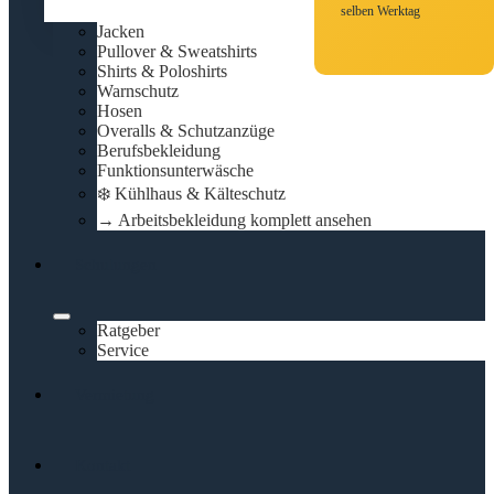
selben Werktag
Jacken
Pullover & Sweatshirts
Shirts & Poloshirts
Warnschutz
Hosen
Overalls & Schutzanzüge
Berufsbekleidung
Funktionsunterwäsche
❄️ Kühlhaus & Kälteschutz
→ Arbeitsbekleidung komplett ansehen
Schulungen
Ratgeber
Service
Vermietung
Kontakt