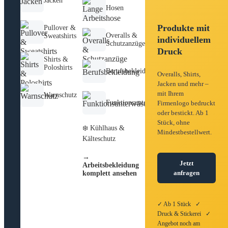
Jacken
Hosen
Produkte mit
Pullover &
Overalls &
Sweatshirts
individuellem
Schutzanzüge
Druck
Shirts &
Poloshirts
Berufsbekleidung
Overalls, Shirts,
Jacken und mehr –
mit Ihrem
Warnschutz
Funktionsunterwäsche
Firmenlogo bedruckt
oder bestickt. Ab 1
Stück, ohne
❄️ Kühlhaus &
Mindestbestellwert.
Kälteschutz
→
Jetzt
Arbeitsbekleidung
anfragen
komplett ansehen
✓ Ab 1 Stück ✓
Druck & Stickerei ✓
Angebot noch am