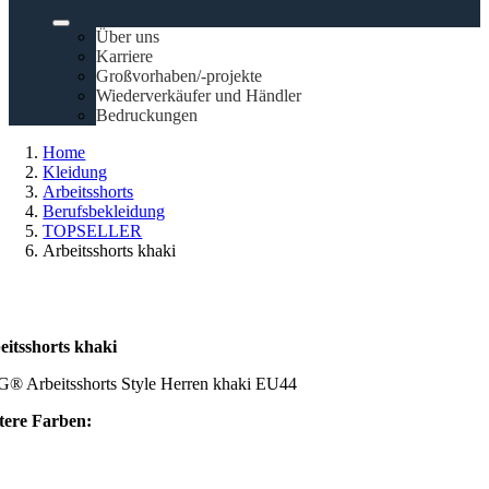
Über uns
Karriere
Großvorhaben/-projekte
Wiederverkäufer und Händler
Bedruckungen
Home
Kleidung
Arbeitsshorts
Berufsbekleidung
TOPSELLER
Arbeitsshorts khaki
eitsshorts khaki
® Arbeitsshorts Style Herren khaki EU44
tere Farben: