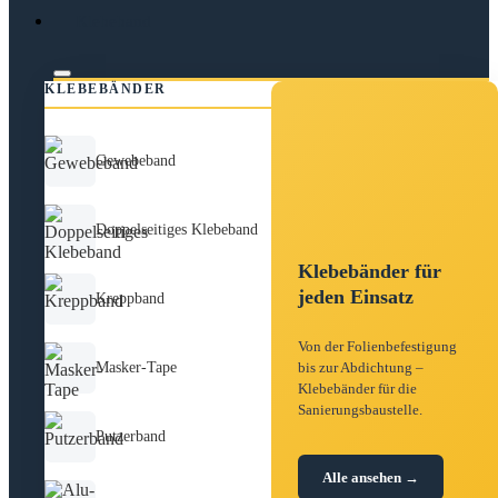
Klebeband
KLEBEBÄNDER
Gewebeband
Doppelseitiges Klebeband
Klebebänder für
jeden Einsatz
Kreppband
Von der Folienbefestigung
Masker-Tape
bis zur Abdichtung –
Klebebänder für die
Sanierungsbaustelle.
Putzerband
Alle ansehen →