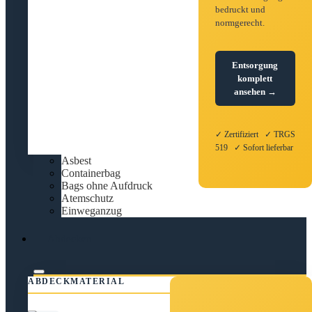
bedruckt und
normgerecht.
Entsorgung
komplett
ansehen →
✓ Zertifiziert ✓ TRGS
519 ✓ Sofort lieferbar
Asbest
Containerbag
Bags ohne Aufdruck
Atemschutz
Einweganzug
Abdecken
ABDECKMATERIAL