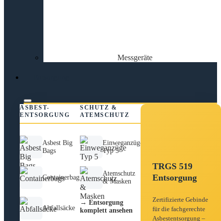
Messgeräte
Entsorgung
ASBEST-
SCHUTZ &
ENTSORGUNG
ATEMSCHUTZ
Asbest Big
Einweganzüge
Bags
Typ 5
TRGS 519
Atemschutz
Entsorgung
Containerbags
& Masken
Zertifizierte Gebinde
→ Entsorgung
Abfallsäcke
für die fachgerechte
komplett ansehen
Asbestentsorgung –