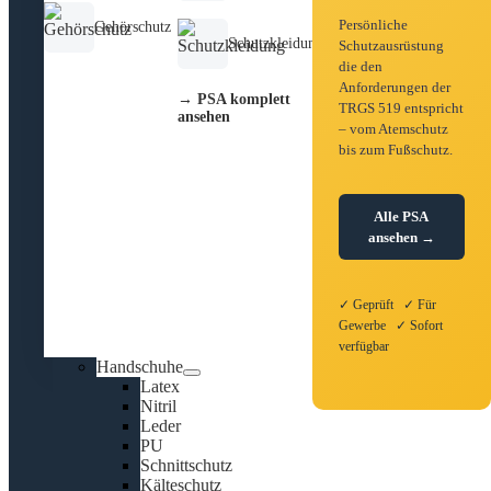
Persönliche
Gehörschutz
Schutzkleidung
Schutzausrüstung
die den
Anforderungen der
→ PSA komplett
TRGS 519 entspricht
ansehen
– vom Atemschutz
bis zum Fußschutz.
Alle PSA
ansehen →
✓ Geprüft ✓ Für
Gewerbe ✓ Sofort
verfügbar
Handschuhe
Latex
Nitril
Leder
PU
Schnittschutz
Kälteschutz