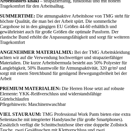
Arbeitsshorts khaki
– strapazierfähig, funktional und mit hohem
Tragekomfort für den Arbeitsalltag.
SUMMERTIME:
Die atmungsaktive Arbeitshose von TMG steht für
höchste Qualität, die man bei der Arbeit spürt. Die sommerliche
Cargohose ist in den gängigen EU Größen 44-60 erhältlich und
gewährleistet auch für große Größen die optimale Passform. Der
elastische Bund erhöht die Anpassungsfähigkeit und sorgt für weiteren
Tragekomfort
ANGENEHMER MATERIALMIX:
Bei der TMG Arbeitskleidung
achten wir auf die Verwendung hochwertiger und strapazierfähiger
Materialien. Die kurze Arbeitsbermuda besteht aus 50% Polyester für
Langlebigkeit, 50% Baumwolle für Atmungsaktivität, 320 gr/m² und
sorgt mit einem Stretchbund für genügend Bewegungsfreiheit bei der
Arbeit
PREMIUM MATERIALIEN:
Die Herren Hose setzt auf robuste
Elemente: YKK-Reißverschluss und widerstandsfähige
Gürtelschlaufen
Pflegehinweis: Maschinenwaschbar
VIEL STAURAUM:
TMG Professional Work Pants bieten eine extra
Seitentasche mit integrierter Handytasche (für große Smartphones).
Zusätzlich verfügt die Schnittschutzhose über eine doppelte Zollstock
Tasche, zwei Gesäßtaschen mit Klettverschluss und zwei