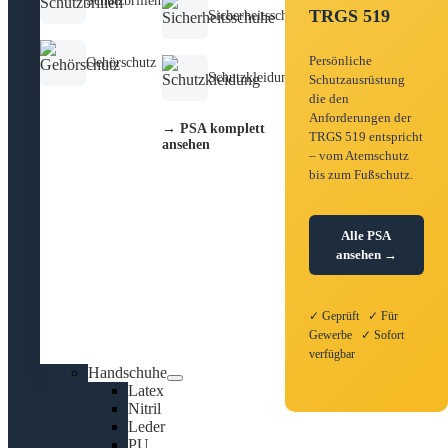
Schutzbrillen
TRGS 519
Sicherheitsschuhe
Persönliche
Gehörschutz
Schutzkleidung
Schutzausrüstung
die den
Anforderungen der
→ PSA komplett
TRGS 519 entspricht
ansehen
– vom Atemschutz
bis zum Fußschutz.
Alle PSA
ansehen →
✓ Geprüft ✓ Für
Gewerbe ✓ Sofort
verfügbar
Handschuhe
Latex
Nitril
Leder
PU