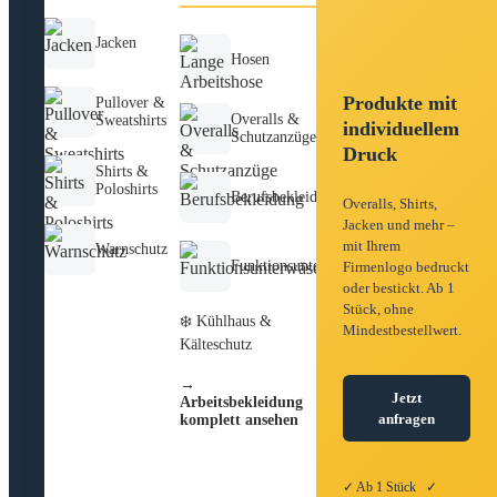
Jacken
Hosen
Produkte mit
Pullover &
Overalls &
Sweatshirts
individuellem
Schutzanzüge
Druck
Shirts &
Poloshirts
Berufsbekleidung
Overalls, Shirts,
Jacken und mehr –
mit Ihrem
Warnschutz
Funktionsunterwäsche
Firmenlogo bedruckt
oder bestickt. Ab 1
Stück, ohne
❄️ Kühlhaus &
Mindestbestellwert.
Kälteschutz
→
Jetzt
Arbeitsbekleidung
anfragen
komplett ansehen
✓ Ab 1 Stück ✓