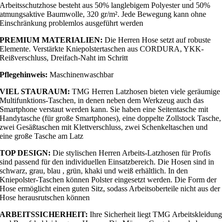
Arbeitsschutzhose besteht aus 50% langlebigem Polyester und 50%
atmungsaktive Baumwolle, 320 gr/m². Jede Bewegung kann ohne
Einschränkung problemlos ausgeführt werden
PREMIUM MATERIALIEN:
Die Herren Hose setzt auf robuste
Elemente. Verstärkte Kniepolstertaschen aus CORDURA, YKK-
Reißverschluss, Dreifach-Naht im Schritt
Pflegehinweis:
Maschinenwaschbar
VIEL STAURAUM:
TMG Herren Latzhosen bieten viele geräumige
Multifunktions-Taschen, in denen neben dem Werkzeug auch das
Smartphone verstaut werden kann. Sie haben eine Seitentasche mit
Handytasche (für große Smartphones), eine doppelte Zollstock Tasche,
zwei Gesäßtaschen mit Klettverschluss, zwei Schenkeltaschen und
eine große Tasche am Latz
TOP DESIGN:
Die stylischen Herren Arbeits-Latzhosen für Profis
sind passend für den individuellen Einsatzbereich. Die Hosen sind in
schwarz, grau, blau , grün, khaki und weiß erhältlich. In den
Kniepolster-Taschen können Polster eingesetzt werden. Die Form der
Hose ermöglicht einen guten Sitz, sodass Arbeitsoberteile nicht aus der
Hose herausrutschen können
ARBEITSSICHERHEIT:
Ihre Sicherheit liegt TMG Arbeitskleidun