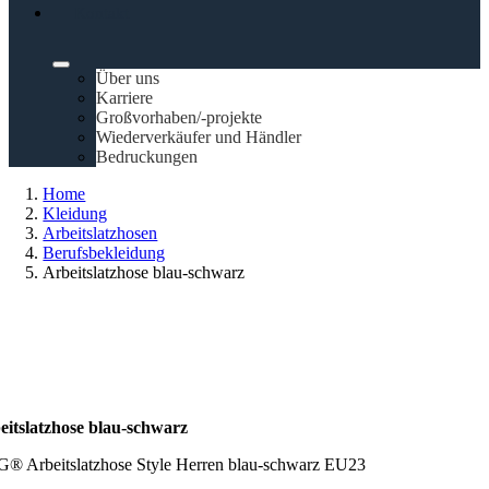
Kontakt
Über uns
Karriere
Großvorhaben/-projekte
Wiederverkäufer und Händler
Bedruckungen
Home
Kleidung
Arbeitslatzhosen
Berufsbekleidung
Arbeitslatzhose blau-schwarz
eitslatzhose blau-schwarz
® Arbeitslatzhose Style Herren blau-schwarz EU23