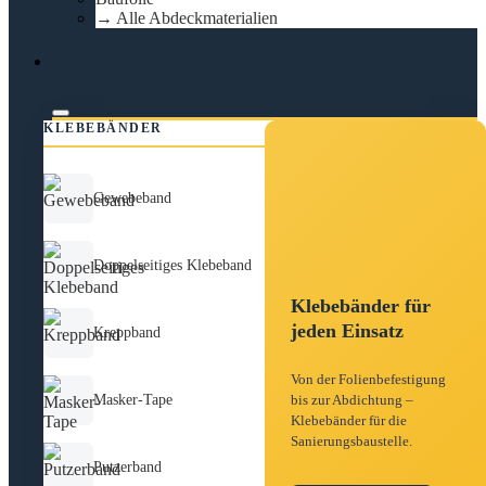
→ Alle Abdeckmaterialien
Klebeband
KLEBEBÄNDER
Gewebeband
Doppelseitiges Klebeband
Klebebänder für
jeden Einsatz
Kreppband
Von der Folienbefestigung
Masker-Tape
bis zur Abdichtung –
Klebebänder für die
Sanierungsbaustelle.
Putzerband