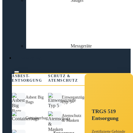
Sauger
Messgeräte
Entsorgung
ASBEST-
SCHUTZ &
ENTSORGUNG
ATEMSCHUTZ
Asbest Big
Einweganzüge
Bags
Typ 5
TRGS 519
Atemschutz
Entsorgung
Containerbags
& Masken
Zertifizierte Gebinde