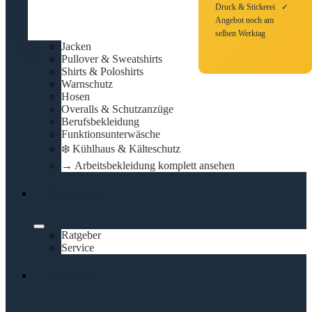
Druck & Stickerei ✓
Angebot noch am
selben Werktag
Jacken
Pullover & Sweatshirts
Shirts & Poloshirts
Warnschutz
Hosen
Overalls & Schutzanzüge
Berufsbekleidung
Funktionsunterwäsche
❄️ Kühlhaus & Kälteschutz
→ Arbeitsbekleidung komplett ansehen
Schulungen
Ratgeber
Service
Vermietung