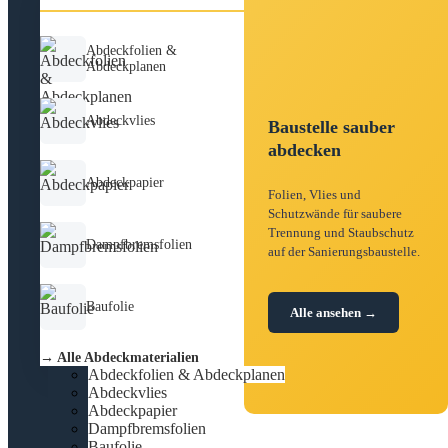
Abdeckfolien &
Abdeckplanen
Abdeckvlies
Baustelle sauber
abdecken
Abdeckpapier
Folien, Vlies und
Schutzwände für saubere
Trennung und Staubschutz
Dampfbremsfolien
auf der Sanierungsbaustelle.
Baufolie
Alle ansehen →
→ Alle Abdeckmaterialien
Abdeckfolien & Abdeckplanen
Abdeckvlies
Abdeckpapier
Dampfbremsfolien
Baufolie