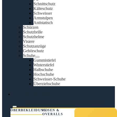
Schnittschutz
Kälteschutz
Schweisser
Armstulpen
Antistatisch
Schürzen
Schutzbrille
Schutzhelme
Visiere
Schutzanzüge
Gehörschutz
Schuhe
Gummistiefel
Winterstiefel
Halbschuhe
Hochschuhe
Schweisser-Schuhe
Überziehschuhe
Arbeitsbekleidung
OBERBEKLEIDUNG
HOSEN &
OVERALLS