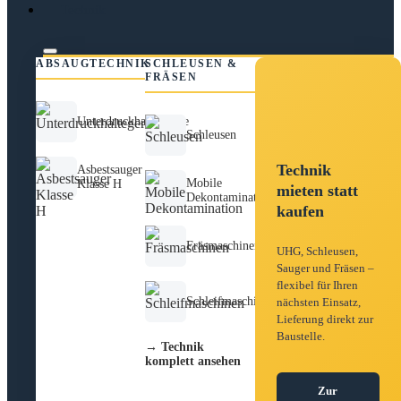
Technik
ABSAUGTECHNIK
SCHLEUSEN &
FRÄSEN
Unterdruckhaltegeräte
Schleusen
Technik
Asbestsauger
Mobile
Klasse H
mieten statt
Dekontamination
kaufen
Fräsmaschinen
UHG, Schleusen,
Sauger und Fräsen –
flexibel für Ihren
Schleifmaschinen
nächsten Einsatz,
Lieferung direkt zur
Baustelle.
→ Technik
komplett ansehen
Zur