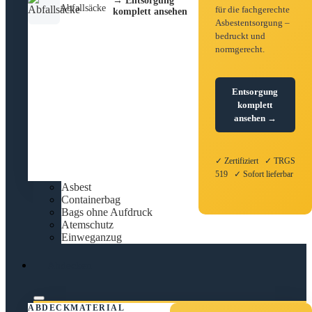
→ Entsorgung
Abfallsäcke
für die fachgerechte
komplett ansehen
Asbestentsorgung –
bedruckt und
normgerecht.
Entsorgung
komplett
ansehen →
✓ Zertifiziert ✓ TRGS
519 ✓ Sofort lieferbar
Asbest
Containerbag
Bags ohne Aufdruck
Atemschutz
Einweganzug
Abdecken
ABDECKMATERIAL