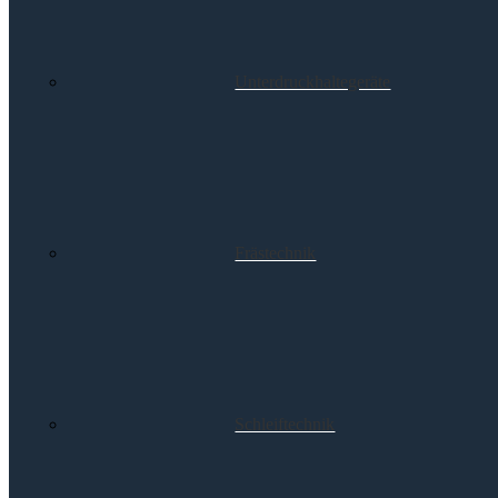
Unterdruckhaltegeräte
Frästechnik
Schleiftechnik