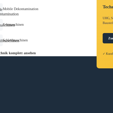
Techn
Mobile Dekontamination
UHG, Sc
Baustel
Fräsmaschinen
Zu
Schleifmaschinen
hnik komplett ansehen
✓ Kurz