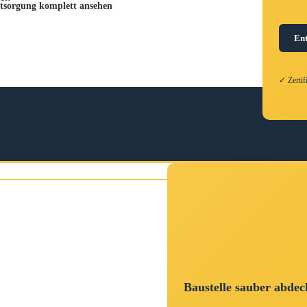
sorgung komplett ansehen
En
✓ Zerti
Baustelle sauber abde