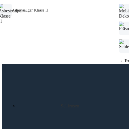
Asbestsauger Klasse H
→ Tec
Schleusen