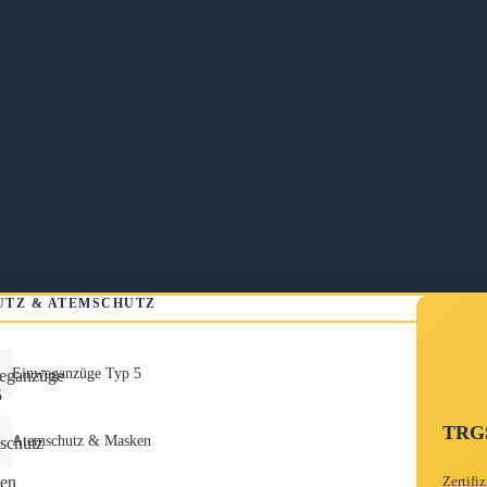
UTZ & ATEMSCHUTZ
Einweganzüge Typ 5
TRGS
Atemschutz & Masken
Zertifi