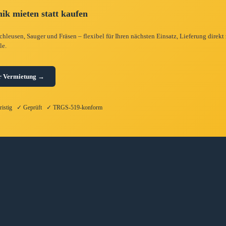
ik mieten statt kaufen
hleusen, Sauger und Fräsen – flexibel für Ihren nächsten Einsatz, Lieferung direkt
le.
r Vermietung →
fristig ✓ Geprüft ✓ TRGS-519-konform