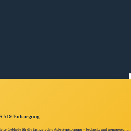
 519 Entsorgung
zierte Gebinde für die fachgerechte Asbestentsorgung – bedruckt und normgerecht.