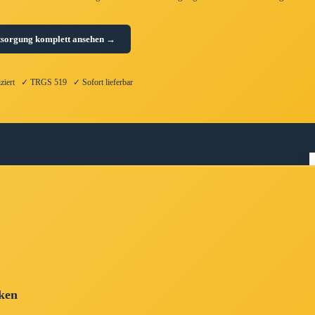
tsorgung komplett ansehen →
fiziert ✓ TRGS 519 ✓ Sofort lieferbar
cken