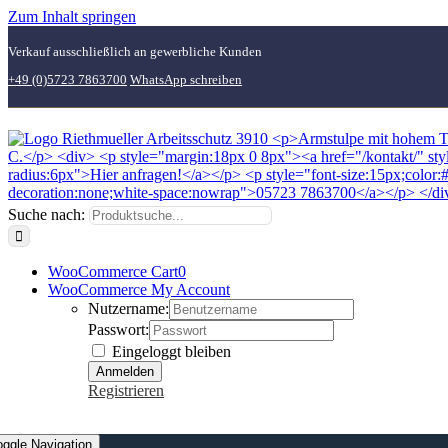
Zum Inhalt springen
Verkauf ausschließlich an gewerbliche Kunden
+49 (0)5723 7863700
WhatsApp schreiben
Suche nach:
WooCommerce Cart
0
WooCommerce My Account
Nutzername:
Passwort:
Eingeloggt bleiben
Registrieren
oggle Navigation