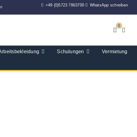
+49 (0)5723 7863700
WhatsApp schreiben
er
0
Arbeitsbekleidung
Schulungen
Vermietung