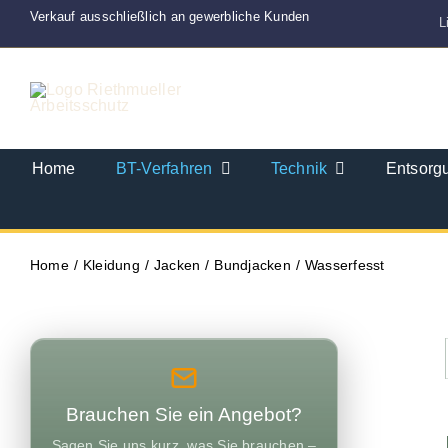
Zum
Verkauf ausschließlich an gewerbliche Kunden
L
Inhalt
springen
Home
BT-Verfahren
Technik
Entsorg
Home
Kleidung
Jacken
Bundjacken
Wasserfesst
Brauchen Sie ein Angebot?
Sagen Sie uns kurz, was Sie brauchen –