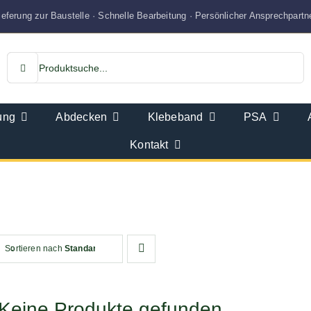
ieferung zur Baustelle · Schnelle Bearbeitung · Persönlicher Ansprechpartn
Suche
nach:
ung
Abdecken
Klebeband
PSA
Kontakt
Sortieren nach
Standardsortierung
Keine Produkte gefunden