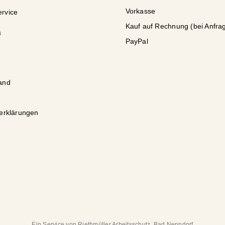
Vorkasse
rvice
Kauf auf Rechnung (bei Anfra
n
PayPal
and
erklärungen
Ein Service von Riethmüller Arbeitsschutz, Bad Nenndorf