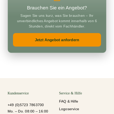
Schulu
Brauchen Sie ein Angebot?
Sagen Sie uns kurz, was Sie brauchen – Ihr
Vermie
unverbindliches Angebot kommt innerhalb von 6
Stunden, direkt vom Fachhändler.
Kontak
Jetzt Angebot anfordern
Kundenservice
Service & Hilfe
FAQ & Hilfe
+49 (0)5723 7863700
Logoservice
Mo. – Do. 08:00 – 16:00