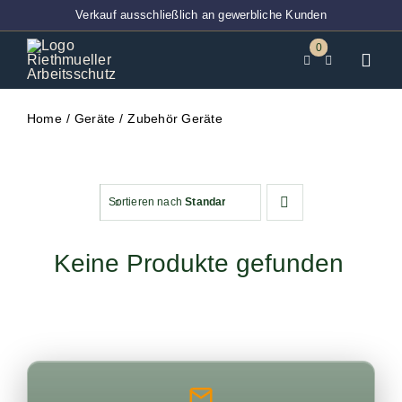
Zum
Verkauf ausschließlich an gewerbliche Kunden
Inhalt
0
springen
Toggl
Navig
Home
Home
Geräte
Zubehör Geräte
BT-Ver
Techni
Sortieren nach
Standardsortierung
Entsor
Keine Produkte gefunden
Abdec
Klebeb
PSA
Arbeits