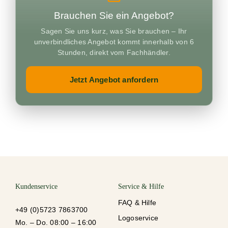
Schulu
Brauchen Sie ein Angebot?
Sagen Sie uns kurz, was Sie brauchen – Ihr
Vermie
unverbindliches Angebot kommt innerhalb von 6
Stunden, direkt vom Fachhändler.
Kontak
Jetzt Angebot anfordern
Kundenservice
Service & Hilfe
FAQ & Hilfe
+49 (0)5723 7863700
Logoservice
Mo. – Do. 08:00 – 16:00