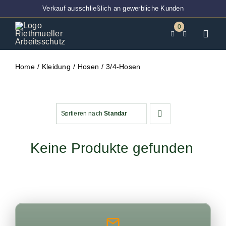
Zum
Verkauf ausschließlich an gewerbliche Kunden
Inhalt
0
springen
Toggl
Navig
Home
Home
Kleidung
Hosen
3/4-Hosen
BT-Ver
Techni
Sortieren nach
Standardsortierung
Entsor
Keine Produkte gefunden
Abdec
Klebeb
PSA
Arbeits