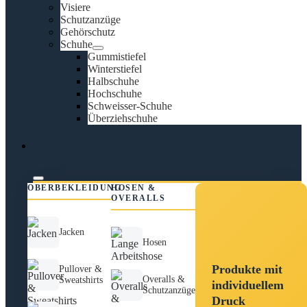
Visiere
Schutzanzüge
Gehörschutz
Schuhe
Gummistiefel
Winterstiefel
Halbschuhe
Hochschuhe
Schweisser-Schuhe
Überziehschuhe
Arbeitsbekleidung
OBERBEKLEIDUNG
HOSEN &
OVERALLS
Jacken
Hosen
Produkte mit
Pullover &
Overalls &
Sweatshirts
individuellem
Schutzanzüge
Druck