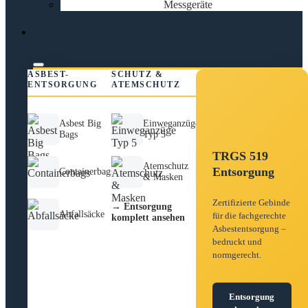
Messgeräte
Entsorgung
ASBEST-
SCHUTZ &
ENTSORGUNG
ATEMSCHUTZ
Asbest Big
Einweganzüge
Bags
Typ 5
TRGS 519
Atemschutz
Entsorgung
Containerbags
& Masken
Zertifizierte Gebinde
→ Entsorgung
Abfallsäcke
für die fachgerechte
komplett ansehen
Asbestentsorgung –
bedruckt und
normgerecht.
Entsorgung