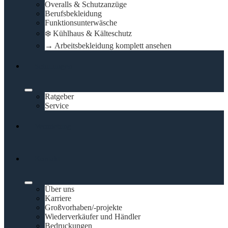
Overalls & Schutzanzüge
Berufsbekleidung
Funktionsunterwäsche
❄️ Kühlhaus & Kälteschutz
→ Arbeitsbekleidung komplett ansehen
Schulungen
Ratgeber
Service
Vermietung
Kontakt
Über uns
Karriere
Großvorhaben/-projekte
Wiederverkäufer und Händler
Bedruckungen