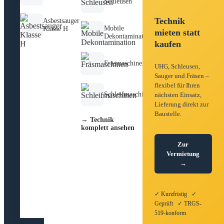
Schleusen
Technik
Asbestsauger
Mobile
Klasse H
mieten statt
Dekontamination
kaufen
Fräsmaschinen
UHG, Schleusen,
Sauger und Fräsen –
flexibel für Ihren
Schleifmaschinen
nächsten Einsatz,
Lieferung direkt zur
Baustelle.
→ Technik
komplett ansehen
Zur
Vermietung
→
✓ Kurzfristig ✓
Geprüft ✓ TRGS-
519-konform