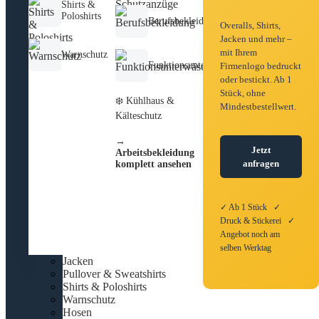
Shirts &
Poloshirts
Berufsbekleidung
Overalls, Shirts,
Jacken und mehr –
mit Ihrem
Warnschutz
Funktionsunterwäsche
Firmenlogo bedruckt
oder bestickt. Ab 1
Stück, ohne
❄️ Kühlhaus &
Mindestbestellwert.
Kälteschutz
→
Jetzt
Arbeitsbekleidung
anfragen
komplett ansehen
✓ Ab 1 Stück ✓
Druck & Stickerei ✓
Angebot noch am
selben Werktag
Jacken
Pullover & Sweatshirts
Shirts & Poloshirts
Warnschutz
Hosen