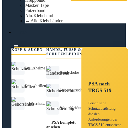
Kreppband
Masker-Tape
Putzerband
Alu-Klebeband
→ Alle Klebebänder
PSA
KOPF & AUGEN
HÄNDE, FÜSSE &
SCHUTZKLEIDUNG
Schutzhelme
Handschuhe
PSA nach
Schutzbrillen
TRGS 519
Sicherheitsschuhe
Persönliche
Gehörschutz
Schutzkleidung
Schutzausrüstung
die den
Anforderungen der
→ PSA komplett
TRGS 519 entspricht
ansehen