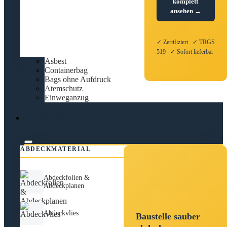
komplett
ansehen →
✓ Zertifiziert ✓ TRGS
519 ✓ Sofort lieferbar
Asbest
Containerbag
Bags ohne Aufdruck
Atemschutz
Einweganzug
Abdecken
ABDECKMATERIAL
Abdeckfolien &
Abdeckplanen
Abdeckvlies
Baustelle sauber