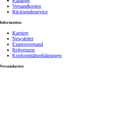
Kataloge
Versandkosten
Rücksendeservice
Information
Karriere
Newsletter
Expressversand
Referenzen
Konformitätserklärungen
Versandarten