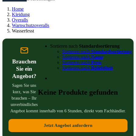
Home
Kleidung
Overalls
Warnschutzoveralls
Wasserfesst
Sortieren nach
Standardsortierung
Sortieren nach
Standardsortierung
Sortieren nach
Name
Brauchen
Sortieren nach
Preis
Sortieren nach
Beliebtheit
Sie ein
Angebot?
Sagen Sie uns
Keine Produkte gefunden
kurz, was Sie
brauchen – Ihr
unverbindliches
Angebot kommt innerhalb von 6 Stunden, direkt vom Fachhändler.
Jetzt Angebot anfordern