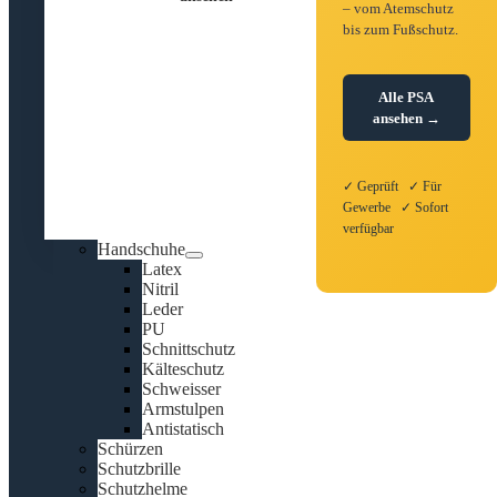
– vom Atemschutz
bis zum Fußschutz.
Alle PSA
ansehen →
✓ Geprüft ✓ Für
Gewerbe ✓ Sofort
verfügbar
Handschuhe
Latex
Nitril
Leder
PU
Schnittschutz
Kälteschutz
Schweisser
Armstulpen
Antistatisch
Schürzen
Schutzbrille
Schutzhelme