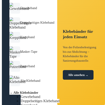
Gewebeband
Doppelseitiges Klebeband
Klebebänder für
jeden Einsatz
Kreppband
Von der Folienbefestigung
Masker-Tape
bis zur Abdichtung –
Klebebänder für die
Sanierungsbaustelle.
Putzerband
Alle ansehen →
Alu-Klebeband
→ Alle Klebebänder
Gewebeband
Doppelseitiges Klebeband